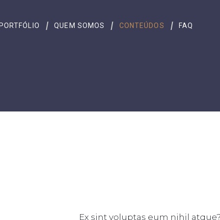
C
PORTFÓLIO
QUEM SOMOS
CONTEÚDOS
FAQ
Ex sint voluptas eum nihil atque