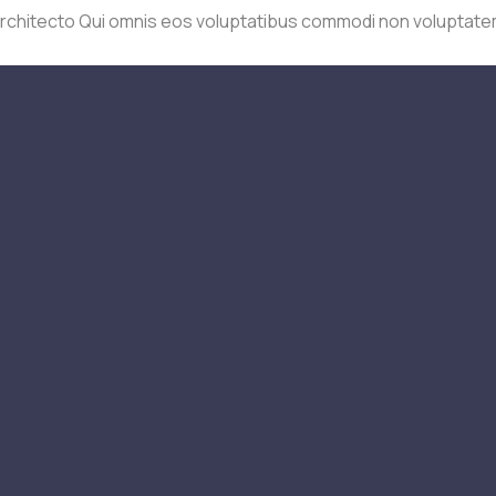
architecto Qui omnis eos voluptatibus commodi non voluptatem 